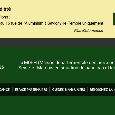
d'été
lons :
 au 16 rue de l'Aluminium à Savigny-le-Temple uniquement
 au vendredi de 9h à 12h30.
Plus d'information
 01 64 19 11 40 uniquement l'après-midi, du lundi au jeudi
et le vendredi de 13h30 à 16h.
 contact restent à votre disposition sur notre site,
ez-nous".
La MDPH (Maison départementale des personn
Seine-et-Marnais en situation de handicap et le
IDANCE
ESPACE PARTENAIRES
GUIDES & ANNUAIRES
REJOIGNEZ LA