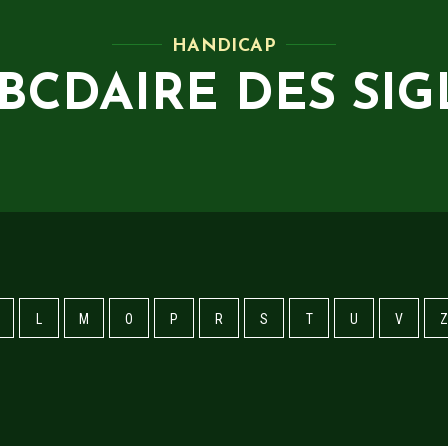
HANDICAP
ABCDAIRE DES SIG
L
M
O
P
R
S
T
U
V
Z