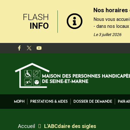
Nos horaires 
FLASH
Nous vous accueil
INFO
- dans nos locaux
le matin, du lundi
Le 3 juillet 2026
- par téléphone au
de 13h30 et 17h, 
Nos formulaires de
rubrique "Contact
MDPH
PRESTATIONS & AIDES
DOSSIER DE DEMANDE
PAIR-A
Accueil
L'ABCdaire des sigles