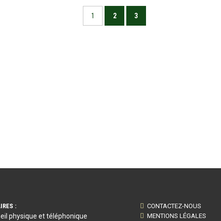
1
2
3
IRES :
CONTACTEZ-NOUS
eil physique et téléphonique
MENTIONS LÉGALES