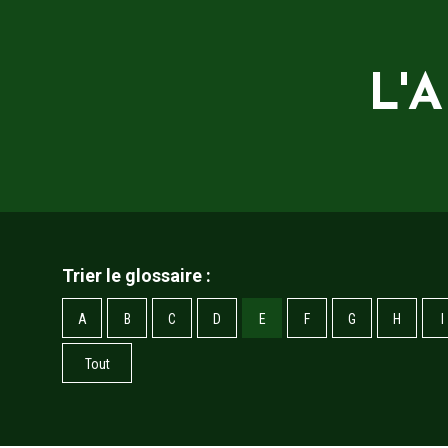
L'
Trier le glossaire :
A
B
C
D
E
F
G
H
I
Tout