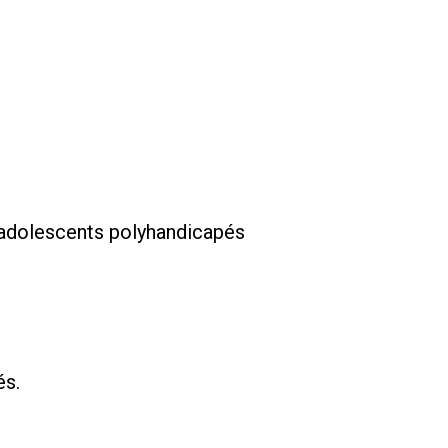
 adolescents polyhandicapés
és.