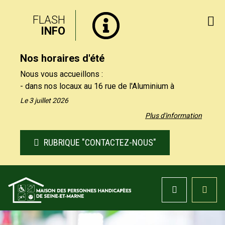
FLASH
INFO
Nos horaires d'été
Nous vous accueillons :
- dans nos locaux au 16 rue de l'Aluminium à
Savigny-le-Temple uniquement le matin, du lundi au
Le 3 juillet 2026
vendredi de 9h à 12h30.
Plus d'information
- par téléphone au 01 64 19 11 40 uniquement
l'après-midi, du lundi au jeudi de 13h30 et 17h, et le
RUBRIQUE "CONTACTEZ-NOUS"
vendredi de 13h30 à 16h.
Nos formulaires de contact restent à votre
disposition sur notre site, rubrique "Contactez-nous".