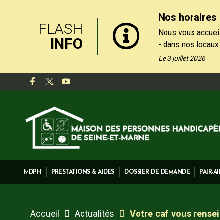
Nos horaires 
FLASH
Nous vous accueil
INFO
- dans nos locaux
le matin, du lundi
Le 3 juillet 2026
- par téléphone au
de 13h30 et 17h, 
Nos formulaires de
rubrique "Contact
MDPH
PRESTATIONS & AIDES
DOSSIER DE DEMANDE
PAIR-A
Accueil
Actualités
Votre caf vous rense