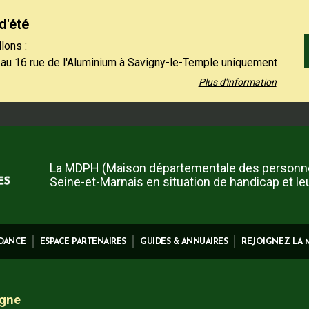
d'été
lons :
 au 16 rue de l'Aluminium à Savigny-le-Temple uniquement
 au vendredi de 9h à 12h30.
Plus d'information
 01 64 19 11 40 uniquement l'après-midi, du lundi au jeudi
et le vendredi de 13h30 à 16h.
 contact restent à votre disposition sur notre site,
ez-nous".
La MDPH (Maison départementale des personn
Seine-et-Marnais en situation de handicap et le
IDANCE
ESPACE PARTENAIRES
GUIDES & ANNUAIRES
REJOIGNEZ LA
igne