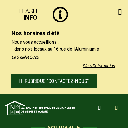
FLASH
INFO
Nos horaires d'été
Nous vous accueillons :
- dans nos locaux au 16 rue de l'Aluminium à
Savigny-le-Temple uniquement le matin, du lundi au
Le 3 juillet 2026
vendredi de 9h à 12h30.
Plus d'information
- par téléphone au 01 64 19 11 40 uniquement
l'après-midi, du lundi au jeudi de 13h30 et 17h, et le
RUBRIQUE "CONTACTEZ-NOUS"
vendredi de 13h30 à 16h.
Nos formulaires de contact restent à votre
disposition sur notre site, rubrique "Contactez-nous".