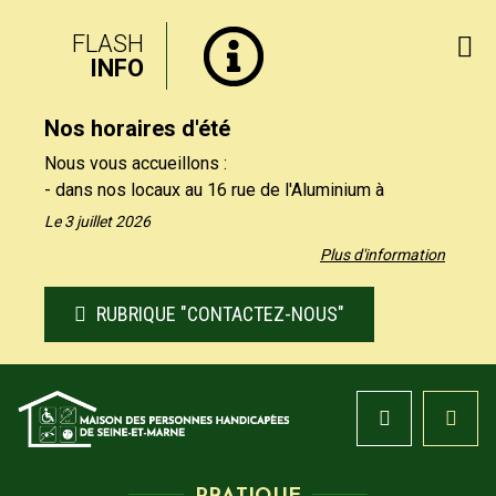
FLASH
INFO
Nos horaires d'été
Nous vous accueillons :
- dans nos locaux au 16 rue de l'Aluminium à
Savigny-le-Temple uniquement le matin, du lundi au
Le 3 juillet 2026
vendredi de 9h à 12h30.
Plus d'information
- par téléphone au 01 64 19 11 40 uniquement
l'après-midi, du lundi au jeudi de 13h30 et 17h, et le
RUBRIQUE "CONTACTEZ-NOUS"
vendredi de 13h30 à 16h.
Nos formulaires de contact restent à votre
disposition sur notre site, rubrique "Contactez-nous".