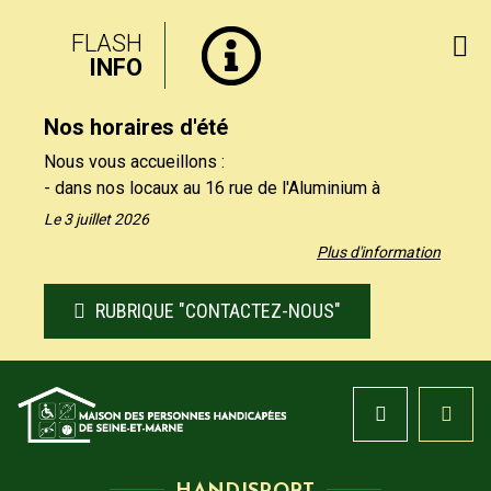
FLASH
INFO
Nos horaires d'été
Nous vous accueillons :
- dans nos locaux au 16 rue de l'Aluminium à
Savigny-le-Temple uniquement le matin, du lundi au
Le 3 juillet 2026
vendredi de 9h à 12h30.
Plus d'information
- par téléphone au 01 64 19 11 40 uniquement
l'après-midi, du lundi au jeudi de 13h30 et 17h, et le
RUBRIQUE "CONTACTEZ-NOUS"
vendredi de 13h30 à 16h.
Nos formulaires de contact restent à votre
disposition sur notre site, rubrique "Contactez-nous".