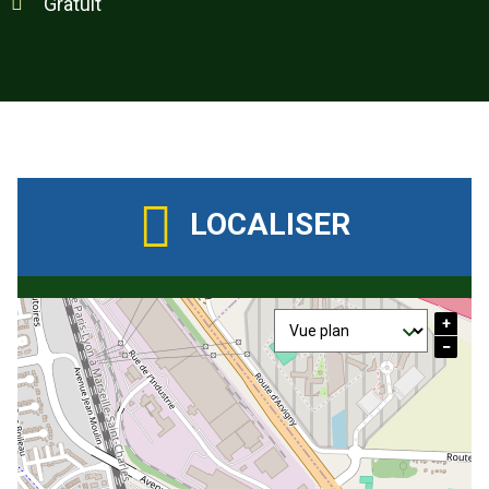
Gratuit
LOCALISER
+
−