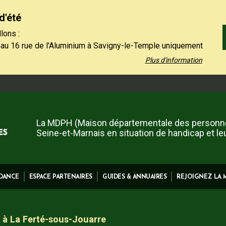
d'été
lons :
 au 16 rue de l'Aluminium à Savigny-le-Temple uniquement
 au vendredi de 9h à 12h30.
Plus d'information
 01 64 19 11 40 uniquement l'après-midi, du lundi au jeudi
et le vendredi de 13h30 à 16h.
 contact restent à votre disposition sur notre site,
ez-nous".
La MDPH (Maison départementale des personn
Seine-et-Marnais en situation de handicap et le
IDANCE
ESPACE PARTENAIRES
GUIDES & ANNUAIRES
REJOIGNEZ LA
à La Ferté-sous-Jouarre