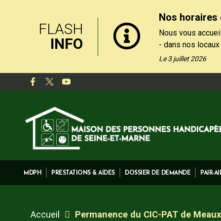
Nos horaires 
FLASH
Nous vous accueil
INFO
- dans nos locaux
le matin, du lundi
Le 3 juillet 2026
- par téléphone au
de 13h30 et 17h, 
Nos formulaires de
rubrique "Contact
MDPH
PRESTATIONS & AIDES
DOSSIER DE DEMANDE
PAIR-A
Accueil
Permanence du CIC-PAT de Meaux 