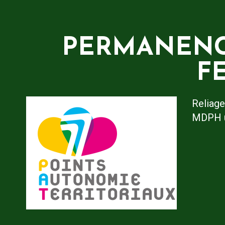
PERMANENCE
F
Reliage
MDPH un