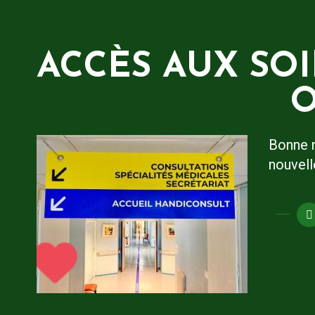
ACCÈS AUX SO
O
Bonne n
nouvell