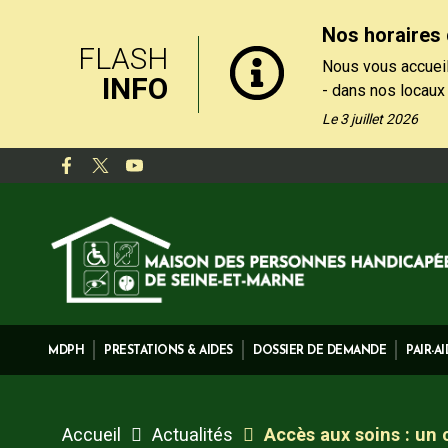
Nos horaires 
FLASH
Nous vous accueil
INFO
- dans nos locaux
le matin, du lundi
Le 3 juillet 2026
- par téléphone au
de 13h30 et 17h, 
Nos formulaires de
rubrique "Contact
MDPH
PRESTATIONS & AIDES
DOSSIER DE DEMANDE
PAIR-A
Accueil
Actualités
Accès aux soins : un