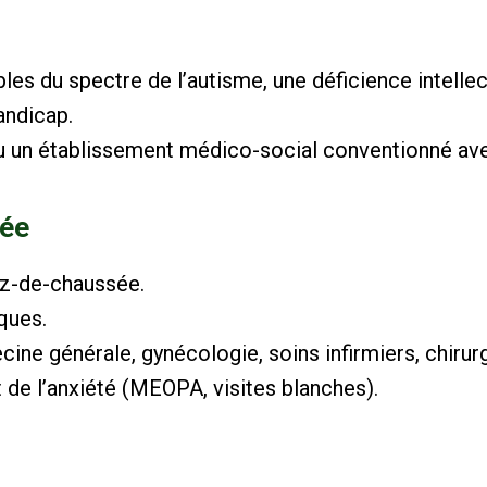
es du spectre de l’autisme, une déficience intellec
andicap.
u un établissement médico-social conventionné avec
tée
z-de-chaussée.
ques.
ne générale, gynécologie, soins infirmiers, chirurgi
t de l’anxiété (MEOPA, visites blanches).