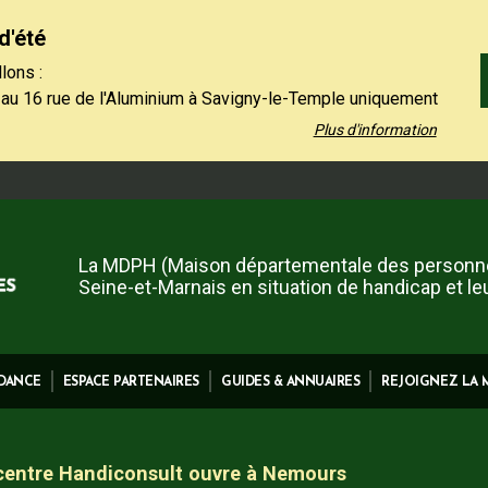
d'été
lons :
 au 16 rue de l'Aluminium à Savigny-le-Temple uniquement
 au vendredi de 9h à 12h30.
Plus d'information
 01 64 19 11 40 uniquement l'après-midi, du lundi au jeudi
et le vendredi de 13h30 à 16h.
 contact restent à votre disposition sur notre site,
ez-nous".
La MDPH (Maison départementale des personn
Seine-et-Marnais en situation de handicap et le
IDANCE
ESPACE PARTENAIRES
GUIDES & ANNUAIRES
REJOIGNEZ LA
 centre Handiconsult ouvre à Nemours