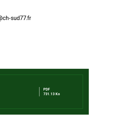
t@ch-sud77.fr
PDF
731.13 Ko