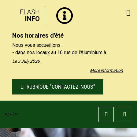
FLASH
INFO
Nos horaires d'été
Nous vous accueillons :
- dans nos locaux au 16 rue de l'Aluminium à
Savigny-le-Temple uniquement le matin, du lundi au
Le 3 July 2026
vendredi de 9h à 12h30.
More information
- par téléphone au 01 64 19 11 40 uniquement
l'après-midi, du lundi au jeudi de 13h30 et 17h, et le
RUBRIQUE "CONTACTEZ-NOUS"
vendredi de 13h30 à 16h.
Nos formulaires de contact restent à votre
disposition sur notre site, rubrique "Contactez-nous".
MDPH 77