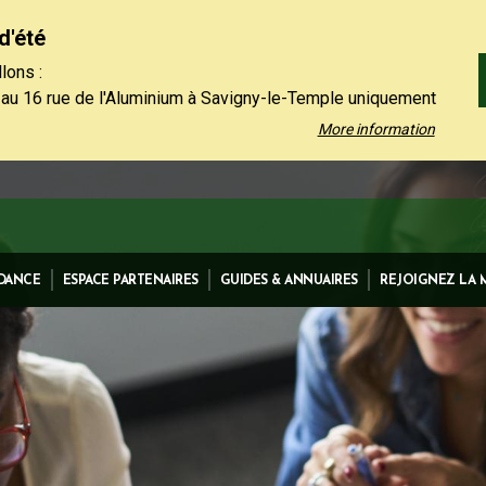
d'été
lons :
 au 16 rue de l'Aluminium à Savigny-le-Temple uniquement
 au vendredi de 9h à 12h30.
More information
 01 64 19 11 40 uniquement l'après-midi, du lundi au jeudi
et le vendredi de 13h30 à 16h.
 contact restent à votre disposition sur notre site,
ez-nous".
IDANCE
ESPACE PARTENAIRES
GUIDES & ANNUAIRES
REJOIGNEZ LA