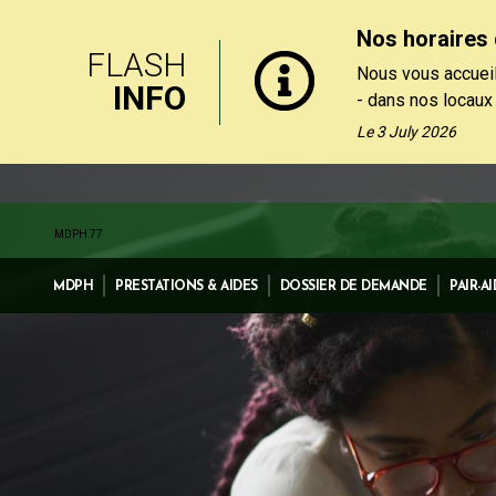
Nos horaires 
FLASH
Nous vous accueil
INFO
- dans nos locaux
le matin, du lundi
Le 3 July 2026
- par téléphone au
de 13h30 et 17h, 
Nos formulaires de
MDPH 77
rubrique "Contact
MDPH
PRESTATIONS & AIDES
DOSSIER DE DEMANDE
PAIR-A