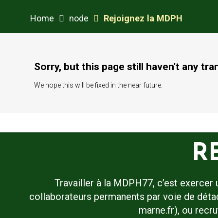
Home
node
Rejoignez la MDPH
Sorry, but this page still haven't any tra
We hope this will be fixed in the near future.
R
Travailler à la MDPH77, c’est exercer 
collaborateurs permanents par voie de détac
marne.fr), ou recr